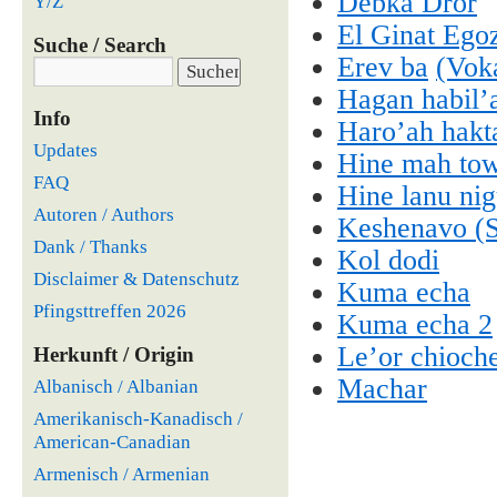
Debka Dror
Y/Z
El Ginat Ego
Suche / Search
Erev ba
(Vok
Hagan habil’
Info
Haro’ah hakt
Updates
Hine mah to
FAQ
Hine lanu ni
Autoren / Authors
Keshenavo (
Dank / Thanks
Kol dodi
Disclaimer & Datenschutz
Kuma echa
Pfingsttreffen 2026
Kuma echa 2
Le’or chioch
Herkunft / Origin
Machar
Albanisch / Albanian
Amerikanisch-Kanadisch /
American-Canadian
Armenisch / Armenian