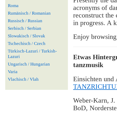
Presently the d
Roma
acronyms of dan
Rumänisch / Romanian
reconstruct the 
Russisch / Russian
in progress. A 
Serbisch / Serbian
Enjoy browsing,
Slowakisch / Slovak
Tschechisch / Czech
Türkisch-Lazuri / Turkish-
Etwas Hintergr
Lazuri
tanzmusik
Ungarisch / Hungarian
Varia
Einsichten und
Vlachisch / Vlah
TANZRICHT
Weber-Karn, J.
BoD, Norderste