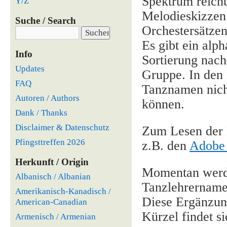
Spektrum reicht
Y/Z
Melodieskizzen 
Suche / Search
Orchestersätzen
Es gibt ein alp
Info
Sortierung nach
Updates
Gruppe. In den 
FAQ
Tanznamen nicht
Autoren / Authors
können.
Dank / Thanks
Disclaimer & Datenschutz
Zum Lesen der 
Pfingsttreffen 2026
z.B. den
Adobe 
Herkunft / Origin
Momentan werde
Albanisch / Albanian
Tanzlehrernamen
Amerikanisch-Kanadisch /
Diese Ergänzung
American-Canadian
Kürzel findet s
Armenisch / Armenian