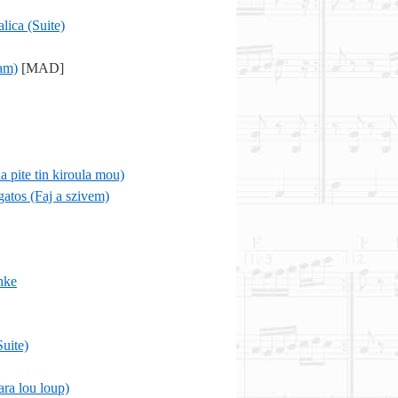
alica (Suite)
am)
[MAD]
a pite tin kiroula mou)
atos (Faj a szivem)
nke
Suite)
ara lou loup)