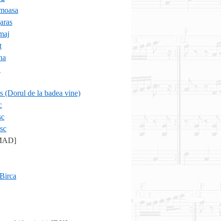
umoasa
aras
maj
t
na
n
s (Dorul de la badea vine)
c
sc
sc
MAD]
 Birca