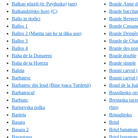
Balkan güzeli (tr. Payduska)
(am)
Branle Anne d
Balkandzijsko horo
(C)
Branle baccha
Ballo in dodici
Branle Bergers
Ballos 1
Branle Cassan
Ballos 2 (Mantia san ke ta dika sou)
Branle Dernièr
Ballos 3
Branle de Ch
Ballos 4
Branle des poi
Balta de la Dunareni
Branle double
Balta de la Horezu
Branle simple
Baluta
Brasni carvul (
Barbatesc
Brasni carvul (
Barbatesc din Ieud (Bine joaca Turdenii)
Braul de la Isa
Barbatescul
Brazdinsko or
Barbunc
Brestaska rac
Barisevska polka
(hm)
Barinja
Brigadirsko
Basara
Briul
Basara 2
Briul banatean
Basargana
Briul banatean