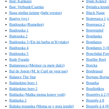
Bag: Karikazo
Bjalo Kokice
Bag: Verbunk/Csardas
Bjelalica krugl
Baga girdim üzüme
(light version)
Black Nagg
Bagiye (syr.)
Boiereasca 1
(
Baidouska (Rumelien)
Boereasca 2
Baidouska 1
Boerenplof
Baitouska 2
Bogdanka
Baidouska 3 (Ets ini barba m’Kyriako)
Bogdanos
Baidouska 4
Bogdanos 3 (Ji
Baidouska 5
Bonchidai Forg
Baile Furado
Bonfire Reel
Baitaneasca (Merisor cu mere dulci)
Borcka
Bal de Jugon (M. le Curé ne veut pas)
Bordeiasul
Balance The Star
Borjano Borja
Baldaskino horo 1
Bosarka
Baldaskino horo 2
Boufiotikos
Baldazka (Malka moma konce vodi)
Bourrées à 2 (
Baldazka 2
Bourrée à 8
Baliska tropanka (Moma se v gora izgubi)
Bourrée à 4 (P