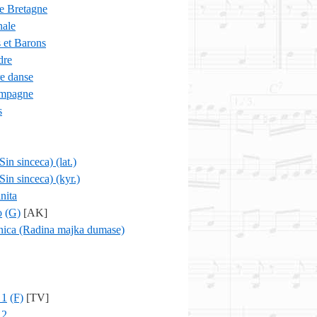
e Bretagne
nale
 et Barons
dre
e danse
ampagne
s
Sin sinceca) (lat.)
Sin sinceca) (kyr.)
lnita
o
(G)
[AK]
enica (Radina majka dumase)
 1
(F)
[TV]
 2