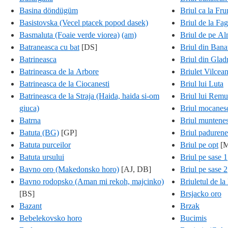
Basina döndügüm
Briul ca la Fr
Basistovska (Vecel ptacek popod dasek)
Briul de la Fag
Basmaluta (Foaie verde viorea)
(am)
Briul de pe Al
Batraneasca cu bat
[DS]
Briul din Bana
Batrineasca
Briul din Glad
Batrineasca de la Arbore
Briulet Vilcea
Batrineasca de la Ciocanesti
Briul lui Luta
Batrineasca de la Straja (Haida, haida si-om
Briul lui Remu
giuca)
Briul mocanes
Batrna
Briul muntene
Batuta (BG)
[GP]
Briul padurene
Batuta purceilor
Briul pe opt
[
Batuta ursului
Briul pe sase 1
Bavno oro (Makedonsko horo)
[AJ, DB]
Briul pe sase 2
Bavno rodopsko (Aman mi rekoh, majcinko)
Briuletul de la
[BS]
Brsjacko oro
Bazant
Brzak
Bebelekovsko horo
Bucimis