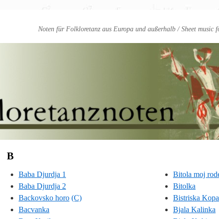
Noten für Folkloretanz aus Europa und außerhalb / Sheet music f
B
Baba Djurdja 1
Bitola moj rod
Baba Djurdja 2
Bitolka
Backovsko horo
(C)
Bistriska Kopa
Bacvanka
Bjala Kalinka