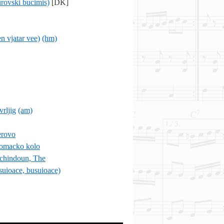
rovski bucimis)
[DK]
 vjatar vee)
(hm)
rljig
(am)
erovo
omacko kolo
chindoun, The
suioace, busuioace)