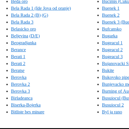
Beda oro
Bucimis (Cuku
Bela Rada 1 (Ide Jova od oranje)
Buenek 1
Bela Rada 2 (B)
(G)
Buenek 2
Bela Rada 3
Buenek 3 (Buen
Belasicko oro
Bufcansko
Beljevina
(D/E)
Bugarka
Beogradjanka
Bugeacul 1
Berance
Bugeacul 2
Berati 1
Bugeacul 3
Berati 2
Bujanovacki Sv
Beratse
Bukite
Berovka
Bukovsko pip
Berovka 2
Bunjevacko m
Berovka 3
Burning of Au
Birladeanca
Busuiocul (Bu
Biserka-Bojerka
Busuiocul 2
Bitliste bes minare
Byl ja rano